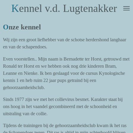
K
ennel v.d. Lugtenakker
Ga
direct
naar
O
nze kennel
de
hoofdinhoud
Wij zijn een groot liefhebber van de schotse herdershond langhaar
en van de schapendoes.
Even voorstellen.. Mijn naam is Bernadette ter Horst, getrouwd met
Ronald ter Horst en we hebben ook nog drie kinderen Bram,
Leanne en Nienke. Ik ben geslaagd voor de cursus Kynologische
kennis 1 en heb ruim 22 jaar pups getraind bij een
gehoorzaamheidsclub.
Sinds 1977 zijn we met het collievirus besmet. Karakter staat bij
ons hoog in het vaandel gecombineerd met de schoonheid en
uitstraling van de collie.
Tijdens de trainingen bij de gehoorzaamheidsclub kwam ik het ras
de Schapendoes tegen. Dit ras is altijd in mijn achterhoofd blijven